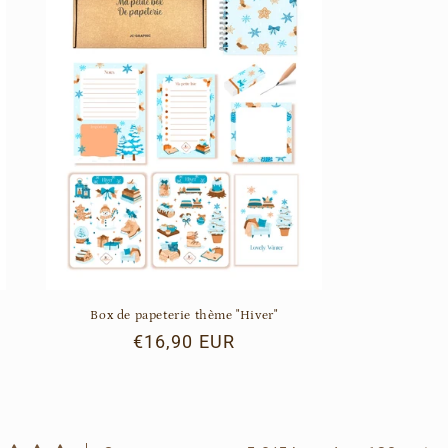
Box de papeterie thème "Hiver"
Prix
€16,90 EUR
habituel