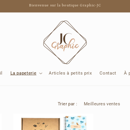
Bienvenue sur la boutique Graphic-JC
il
La papeterie
Articles à petits prix
Contact
À 
Trier par :