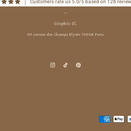
Customers rate us 5.0/5 based on 128 review
_
Graphic-JC
50 avenue des Champs Elysée 75008 Paris
Instagram
TikTok
Pinterest
Moyens
de