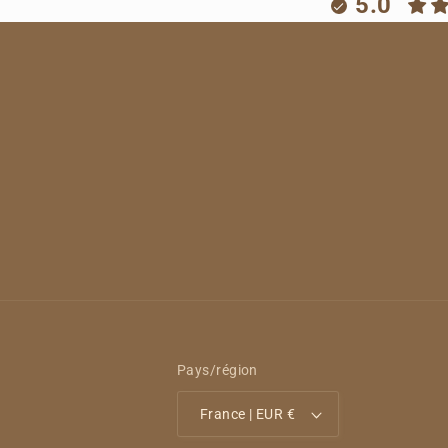
5.0
Pays/région
France | EUR €