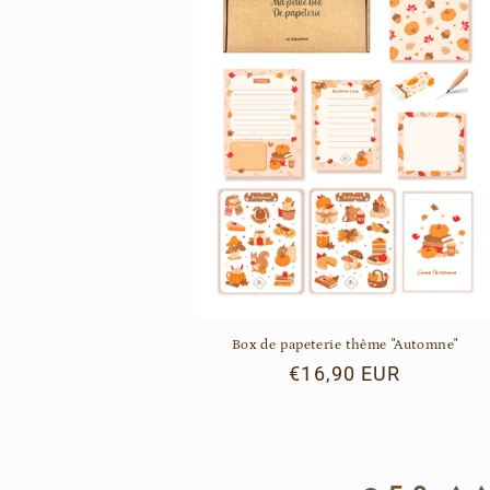
Box de papeterie thème "Automne"
Prix
€16,90 EUR
habituel